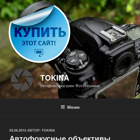
Перейти
к
содержимому
TOKINA
Интернет-магазин Фототехники
Меню
ОПУБЛИКОВАНО
03.06.2015
АВТОР:
TOKINA
Автофокусные объективы