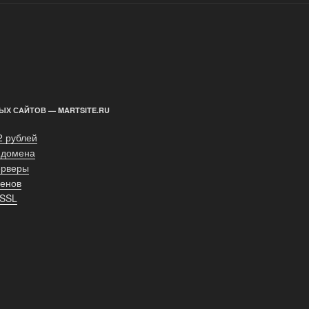
ЫХ САЙТОВ — MARTSITE.RU
2 рублей
 домена
ерверы
енов
 SSL