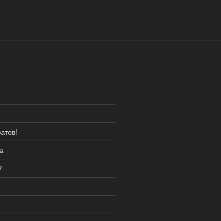
атов!
а
?