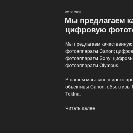
не
прогадать»
ОПУБЛИКОВАНО
02.06.2009
Мы предлагаем к
цифровую фотот
Мы предлагаем качественную
фотоаппараты Canon; цифров
фотоаппараты Sony; цифровы
фотоаппараты Olympus.
В нашем магазине широко пре
объективы Canon, объективы N
Tokina.
Читать далее
«Мы
предлагаем
качественную
цифровую